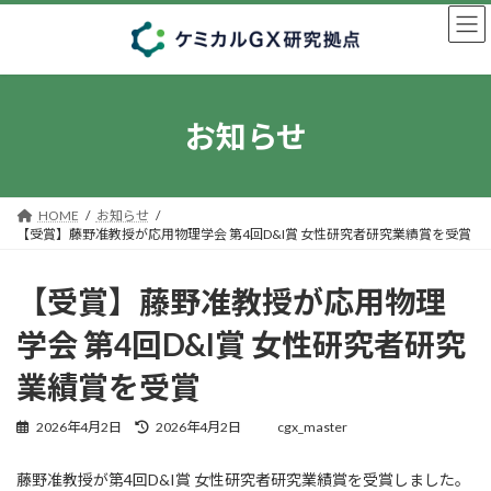
コ
ナ
ン
ビ
テ
ゲ
ン
ー
ツ
シ
へ
ョ
お知らせ
ス
ン
キ
に
ッ
移
プ
動
HOME
お知らせ
【受賞】藤野准教授が応用物理学会 第4回D&I賞 女性研究者研究業績賞を受賞
【受賞】藤野准教授が応用物理
学会 第4回D&I賞 女性研究者研究
業績賞を受賞
最
2026年4月2日
2026年4月2日
cgx_master
終
更
藤野准教授が第4回D&I賞 女性研究者研究業績賞を受賞しました。
新