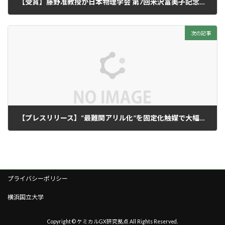
【受賞】藤野准教授が日本物理学会 第7回米沢富美子記念賞を受賞
2026年4月2日
次の記事
【プレスリリース】“最難関アリル化”を固定化触媒で大幅加速
2026年4月2日
プライバシーポリシー
横浜国立大学
Copyright © ケミカルGX研究拠点 All Rights Reserved.