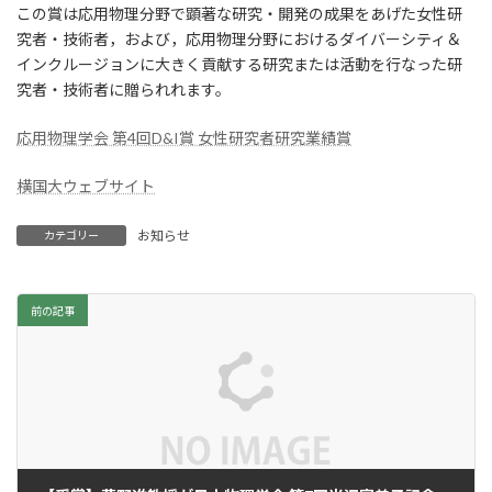
この賞は応用物理分野で顕著な研究・開発の成果をあげた女性研
日
時
究者・技術者，および，応用物理分野におけるダイバーシティ＆
:
インクルージョンに大きく貢献する研究または活動を行なった研
究者・技術者に贈られれます。
応用物理学会 第4回D&I賞 女性研究者研究業績賞
横国大ウェブサイト
お知らせ
カテゴリー
前の記事